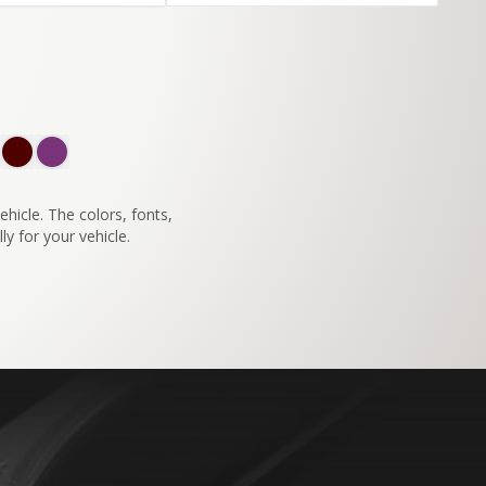
SWITCH TO
45°
VIEW
hicle. The colors, fonts,
ly for your vehicle.