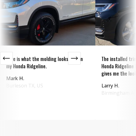
Here is what the molding looks like on
The installed tr
my Honda Ridgeline.
Honda Ridgeline 
gives me the look
Mark H.
Burleson
TX
,
US
Larry H.
Birmingham
A