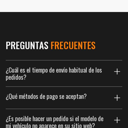
PREGUNTAS
FRECUENTES
¿Cuál es el tiempo de envío habitual de los
pedidos?
Nuestro proceso de envío está diseñado para
¿Qué métodos de pago se aceptan?
entregarte tu pedido lo más rápido posible. Los
pedidos suelen entregarse en menos de 2 semanas.
Esto incluye una fase de producción personalizada,
Buscamos que tu experiencia de compra sea lo más
¿Es posible hacer un pedido si el modelo de
que toma de 5 a 7 días hábiles para asegurar que tu
cómoda posible. Puedes usar las principales tarjetas
mi vehículo no aparece en su sitio web?
pedido se fabrique especialmente para ti.
de crédito, como Visa, Mastercard y American Express,