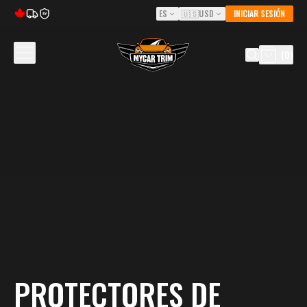
ES
🇺🇸
USD
INICIAR SESIÓN
5Y
(
0
)
PROTECTORES DE