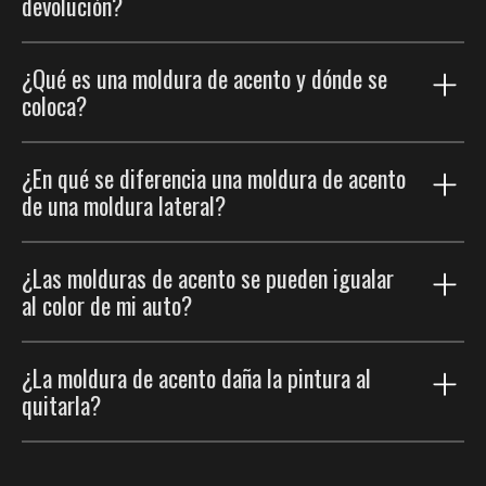
devolución?
defectos, las devoluciones deben hacerse dentro de
perfectamente con la pintura de tu vehículo. Como las
los 30 días siguientes a la recepción del producto.
molduras se colorean a la medida para cada pedido,
Salvo que haya un defecto, si decides devolver tu
compartir tu código de pintura es esencial para lograr
¿Qué es una moldura de acento y dónde se
Por favor consulta nuestra
Política de devolución
.
pedido, deberás pagar el envío de devolución.
una coincidencia perfecta del color.
coloca?
Por favor consulta nuestra
Política de devolución
.
Una tira fina que sigue las líneas y los pliegues de la
¿En qué se diferencia una moldura de acento
carrocería para realzar sus curvas, sin el volumen de
de una moldura lateral?
una moldura completa.
Las molduras de acento son acentos más finos que
¿Las molduras de acento se pueden igualar
siguen las líneas existentes de la carrocería; las
al color de mi auto?
molduras laterales son tiras más anchas que
protegen las puertas. Muchos clientes usan ambas.
Sí. Elige la opción de igualación de pintura para un
¿La moldura de acento daña la pintura al
aspecto de fábrica perfectamente integrado.
quitarla?
No. El adhesivo de calidad automotriz es removible;
retirada con cuidado, la pintura debajo queda intacta.