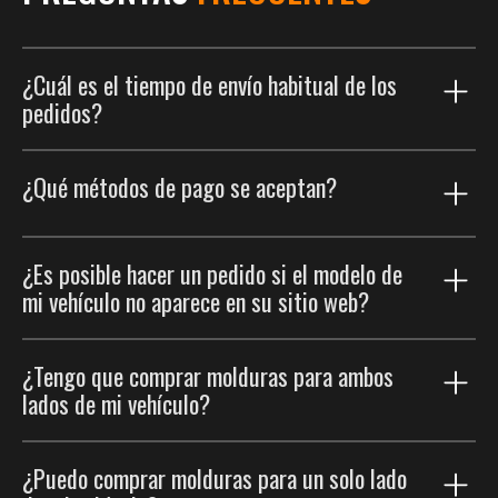
¿Cuál es el tiempo de envío habitual de los
pedidos?
Nuestro proceso de envío está diseñado para
¿Qué métodos de pago se aceptan?
entregarte tu pedido lo más rápido posible. Los
pedidos suelen entregarse en menos de 2 semanas.
Esto incluye una fase de producción personalizada,
Buscamos que tu experiencia de compra sea lo más
¿Es posible hacer un pedido si el modelo de
que toma de 5 a 7 días hábiles para asegurar que tu
cómoda posible. Puedes usar las principales tarjetas
mi vehículo no aparece en su sitio web?
pedido se fabrique especialmente para ti.
de crédito, como Visa, Mastercard y American Express,
para un pago fluido y seguro.
Una vez que tu pedido esté listo para enviarse, te
Por ahora, solo fabricamos molduras laterales que se
¿Tengo que comprar molduras para ambos
enviaremos un correo electrónico de seguimiento
Además, también ofrecemos la opción de pagar
adaptan a los modelos de vehículos que aparecen en
para que puedas ver el recorrido de tu paquete hasta
lados de mi vehículo?
mediante PayPal. Estos métodos de pago te brindan
nuestro sitio web. Sin embargo, estamos trabajando
tu puerta
flexibilidad y facilidad al momento de tu compra,
para producir molduras laterales para más tipos de
garantizando una transacción sin complicaciones para
No, no tienes que comprar dos kits separados.
vehículos. Si es posible, también haremos molduras
¿Puedo comprar molduras para un solo lado
tu pedido.
Cuando ordenas molduras laterales, molduras con
personalizadas para tu vehículo. ¡Haremos todo lo