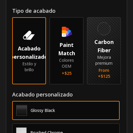
Tipo de acabado
Año
2014-2015
Marca
Honda
Modelo
Civic
Carbon
Paint
Acabado
Identidad
Fiber
Match
personalizado
Mejora
Colores
SKU
GRI-14HOCIV
premium
Estilo y
OEM
brillo
From
+$
25
Proveedor
MyCar Trim
+$
125
Acabado personalizado
Glossy Black
Brushed Chrome