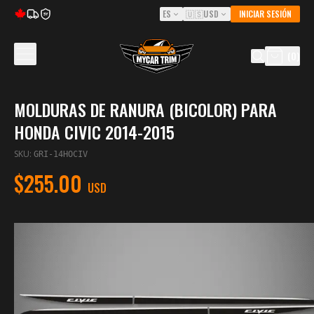
ES
🇺🇸
USD
INICIAR SESIÓN
5Y
(
0
)
MOLDURAS DE RANURA (BICOLOR) PARA
HONDA CIVIC 2014-2015
SKU
:
GRI-14HOCIV
$255.00
USD