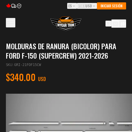
ES
🇺🇸
USD
INICIAR SESIÓN
5Y
(
0
)
MOLDURAS DE RANURA (BICOLOR) PARA
FORD F-150 (SUPERCREW) 2021-2026
SKU
:
GRI-21FOF15CW
$340.00
USD