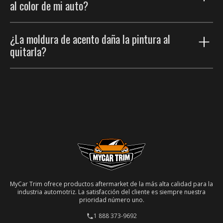
al color de mi auto?
molduras laterales son tiras más anchas que
protegen las puertas. Muchos clientes usan ambas.
Sí. Elige la opción de igualación de pintura para un
¿La moldura de acento daña la pintura al
aspecto de fábrica perfectamente integrado.
quitarla?
No. El adhesivo de calidad automotriz es removible;
retirada con cuidado, la pintura debajo queda intacta.
MyCar Trim ofrece productos aftermarket de la más alta calidad para la
industria automotriz. La satisfacción del cliente es siempre nuestra
prioridad número uno.
1 888 373-9692