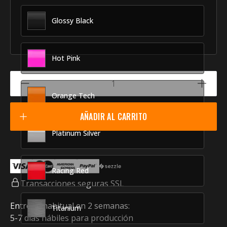
Glossy Black
Hot Pink
Orange Tech
AÑADIR AL CARRITO
Platinum Silver
Racing Red
Transacciones seguras SSL
Entrega habitual en 2 semanas:
Titanium
5-7 días hábiles para producción