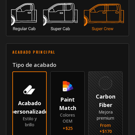
sector.
Año
2021-2026
Marca
Ford
Modelo
F-150
Submodelo
SuperCrew
ACABADO PRINCIPAL
Identidad
Tipo de acabado
SKU
GRI-21FOF15CW
Proveedor
MyCar Trim
Carbon
Paint
Acabado
Fiber
Match
personalizado
Mejora
Colores
premium
Estilo y
OEM
brillo
From
+$
25
+$
170