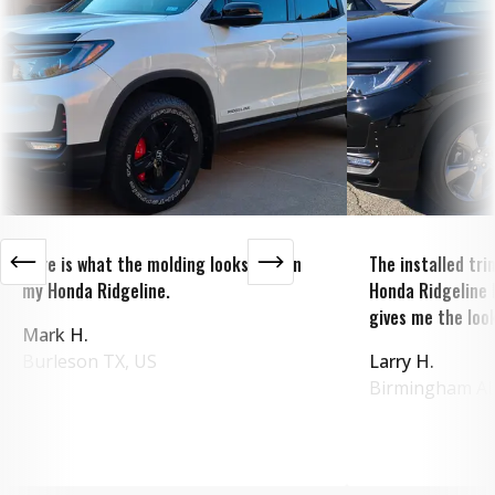
Here is what the molding looks like on
The installed tr
my Honda Ridgeline.
Honda Ridgeline 
gives me the look
Mark H.
Burleson
TX
,
US
Larry H.
Birmingham
A