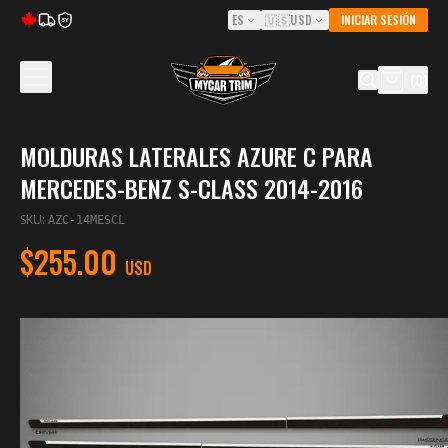
ES
🇺🇸
USD
INICIAR SESIÓN
5Y
(
0
)
MOLDURAS LATERALES AZURE C PARA
MERCEDES-BENZ S-CLASS 2014-2016
SKU
:
AZC-14MESCL
$255.00
USD