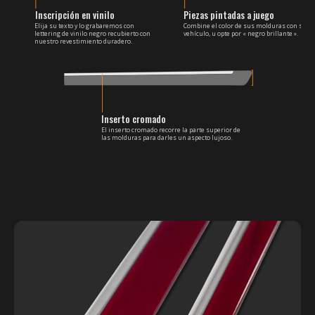
Inscripción en vinilo
Piezas pintadas a juego
Elija su texto y lo grabaremos con
Combine el color de sus molduras con su
lettering de vinilo negro recubierto con
vehículo, u opte por « negro brillante ».
nuestro revestimiento duradero.
Inserto cromado
El inserto cromado recorre la parte superior de
las molduras para darles un aspecto lujoso.