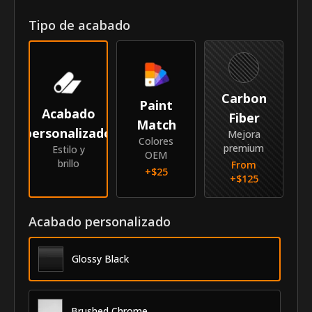
Azure C
Tipo de acabado
Longitud de moldura (puerta delantera)
41.63"
Longitud de moldura (puerta trasera)
34.25"
Vehículo
Carbon
Paint
Acabado
Fiber
Año
2014-2016
Match
personalizado
Mejora
Colores
premium
Mercedes-
Estilo y
OEM
Marca
brillo
From
Benz
+$
25
+$
125
Modelo
S-Class
Acabado personalizado
Identidad
AZC-
Glossy Black
SKU
14MESCL
MyCar
Proveedor
Brushed Chrome