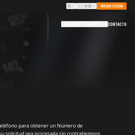
ES
🇺🇸
USD
INICIAR SESIÓN
BUSCAR
CARRITO
(
0
)
CONTACTO
 teléfono para obtener un Número de
su solicitud sea procesada sin contratiempos.