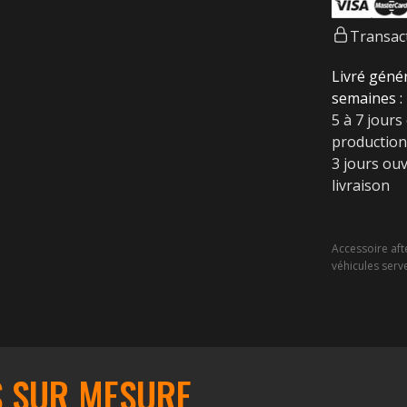
Transact
Livré géné
semaines :
5 à 7 jours
production
3 jours ouv
livraison
Accessoire aft
véhicules serve
S SUR MESURE