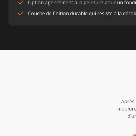
Option agencement à la peinture pour un fondu 
Couche de finition durable qui résiste à la déco
Après 
moulures
d’u