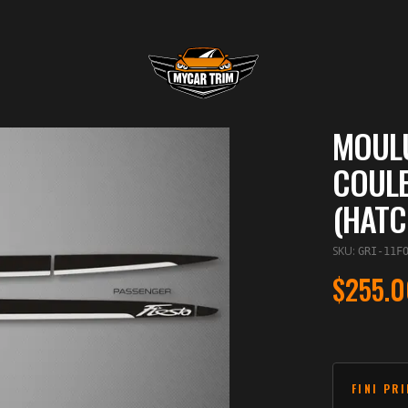
MOULU
COULE
(HATC
SKU
:
GRI-11F
$255.0
FINI PR