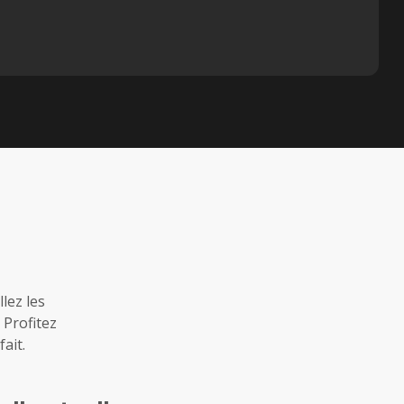
lez les
 Profitez
ait.