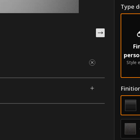
Type de
Fi
perso
Style e
ement pour votre Ford Fiesta (Hatchback)
la carrosserie pour un accent affleurant et
Finitio
bicolore permet de superposer une teinte
procédé unique qui leur confère la meilleure