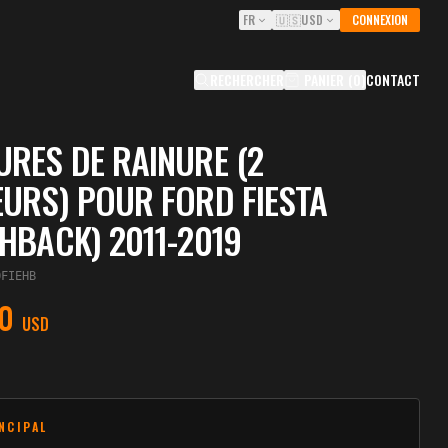
FR
🇺🇸
USD
CONNEXION
RECHERCHER
PANIER
(
0
)
CONTACT
RES DE RAINURE (2
URS) POUR FORD FIESTA
HBACK) 2011-2019
OFIEHB
0
USD
INCIPAL