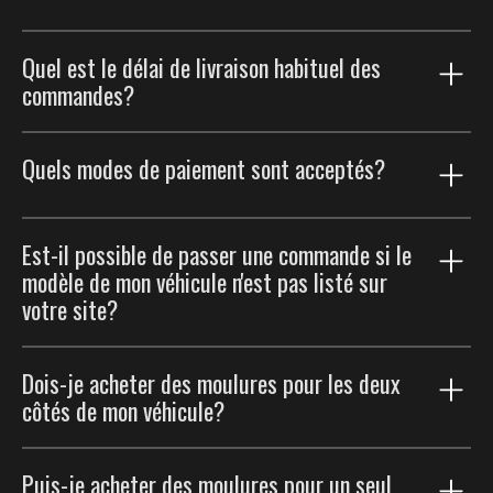
Quel est le délai de livraison habituel des
commandes?
Notre processus d'expédition est conçu pour vous
Quels modes de paiement sont acceptés?
livrer votre commande aussi rapidement que possible.
Les commandes sont généralement livrées en moins
de 2 semaines. Cela inclut une phase de production
Nous voulons rendre votre magasinage aussi simple
Est-il possible de passer une commande si le
personnalisée, qui prend de 5 à 7 jours ouvrables, le
que possible. Vous pouvez utiliser les principales
modèle de mon véhicule n'est pas listé sur
temps de fabriquer votre commande sur mesure.
cartes de crédit, comme Visa, Mastercard et American
votre site?
Express, pour un paiement fluide et sécurisé.
Dès que votre commande est prête à expédier, nous
vous envoyons un courriel de suivi pour que vous
Nous offrons également l'option de payer par PayPal.
Pour le moment, nous fabriquons uniquement des
puissiez surveiller le trajet de votre colis jusqu'à votre
Dois-je acheter des moulures pour les deux
Ces modes de paiement vous procurent flexibilité et
moulures latérales adaptées aux modèles de véhicules
porte
côtés de mon véhicule?
facilité au moment de l'achat, pour une transaction
présentés sur notre site. Cela dit, nous travaillons à
sans tracas.
élargir notre offre à plus de modèles. Si c'est possible,
Non, vous n'avez pas à acheter deux ensembles
nous pourrons fabriquer des moulures sur mesure
Puis-je acheter des moulures pour un seul
séparés. Lorsque vous commandez des moulures