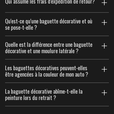
Qui assume les frais d'expédition de retour?
retourner. Veuillez noter que pour les produits non
assurer que la couleur de la moulure correspond
défectueux, les retours doivent être effectués dans les
parfaitement à la peinture de votre véhicule. Comme
30 jours suivant la réception du produit.
les moulures sont colorées sur mesure pour chaque
Sauf en cas de défaut, si vous choisissez de retourner
Qu'est-ce qu'une baguette décorative et où
commande, partager votre code de peinture est
votre commande, vous devrez payer les frais
Veuillez consulter notre
Politique de retour
.
se pose-t-elle ?
essentiel pour un agencement de couleur parfait.
d'expédition de retour.
Veuillez consulter notre
Politique de retour
.
Un mince liseré qui suit les lignes et les nervures de la
Quelle est la différence entre une baguette
carrosserie pour souligner ses courbes, sans le
décorative et une moulure latérale ?
volume d'une moulure complète.
Les baguettes décoratives sont de minces accents qui
Les baguettes décoratives peuvent-elles
suivent les lignes de carrosserie existantes ; les
être agencées à la couleur de mon auto ?
moulures latérales sont des bandes plus larges qui
protègent les portières. Beaucoup de clients
Oui. Choisissez l'option d'agencement à la peinture
combinent les deux.
La baguette décorative abîme-t-elle la
pour un rendu d'usine parfaitement fondu.
peinture lors du retrait ?
Non. L'adhésif de qualité automobile est amovible ;