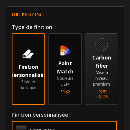
permet de superposer une teinte agencée à un accent
Style
Moulures de rainure (2 couleurs)
contrastant. Fabriquées avec notre procédé unique
qui leur confère la meilleure durabilité de l'industrie.
FINI PRINCIPAL
Véhicule
Type de finition
Année
2011-2026
Marque
Mitsubishi
Modèle
RVR
Carbon
Paint
Identité
Fiber
Finition
Match
Mise à
personnalisée
SKU
GRI-11MIRVR
Couleurs
niveau
Style et
OEM
premium
brillance
Fournisseur
MyCar Trim
+$
25
From
+$
125
Finition personnalisée