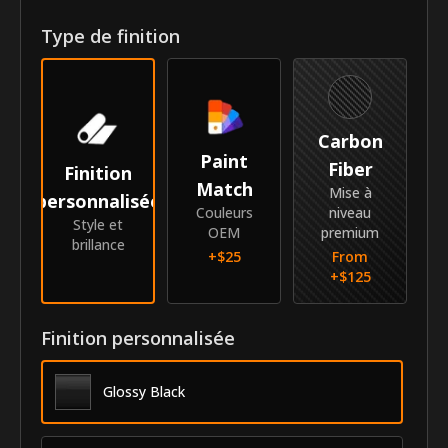
Type de finition
Année
2015-2016
Marque
Honda
Modèle
CR-V
Carbon
Paint
Identité
Fiber
Finition
Match
Mise à
personnalisée
SKU
GRI-15HOCRV
Couleurs
niveau
Style et
OEM
premium
brillance
Fournisseur
MyCar Trim
+$
25
From
+$
125
Finition personnalisée
Glossy Black