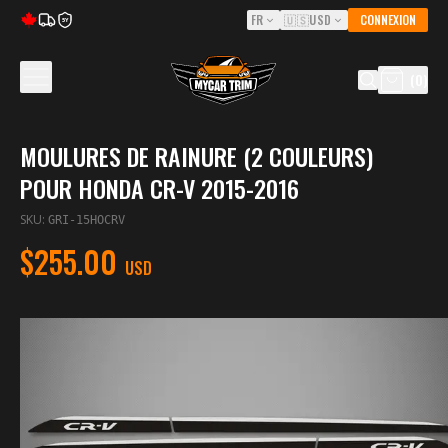
FR
🇺🇸
USD
CONNEXION
5Y
(
0
)
MOULURES DE RAINURE (2 COULEURS)
POUR HONDA CR-V 2015-2016
SKU
:
GRI-15HOCRV
$255.00
USD