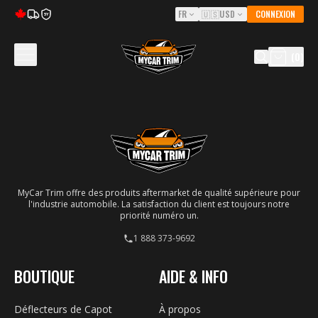
FR
🇺🇸
USD
CONNEXION
5Y
(
0
)
MyCar Trim offre des produits aftermarket de qualité supérieure pour
l'industrie automobile. La satisfaction du client est toujours notre
priorité numéro un.
1 888 373-9692
BOUTIQUE
AIDE & INFO
Déflecteurs de Capot
À propos