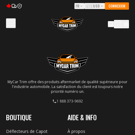
FR
🇺🇸
USD
CONNEXION
5Y
(
0
)
MyCar Trim offre des produits aftermarket de qualité supérieure pour
l'industrie automobile. La satisfaction du client est toujours notre
priorité numéro un.
1 888 373-9692
BOUTIQUE
AIDE & INFO
Déflecteurs de Capot
À propos