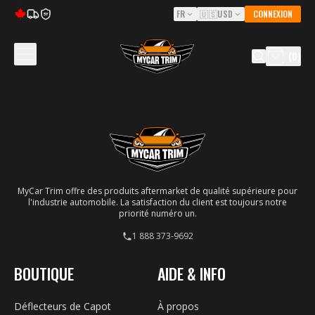
FR
🇺🇸
USD
CONNEXION
5Y
(
0
)
MyCar Trim offre des produits aftermarket de qualité supérieure pour
l'industrie automobile. La satisfaction du client est toujours notre
priorité numéro un.
1 888 373-9692
BOUTIQUE
AIDE & INFO
Déflecteurs de Capot
À propos