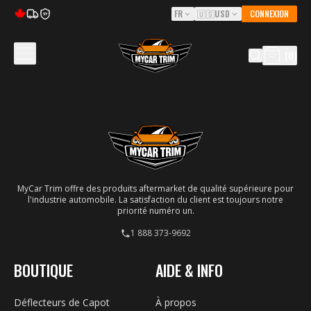
FR
🇺🇸
USD
CONNEXION
5Y
(
0
)
MyCar Trim offre des produits aftermarket de qualité supérieure pour
l'industrie automobile. La satisfaction du client est toujours notre
priorité numéro un.
1 888 373-9692
BOUTIQUE
AIDE & INFO
Déflecteurs de Capot
À propos