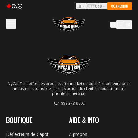
FR
🇺🇸
USD
CONNEXION
5Y
(
0
)
MyCar Trim offre des produits aftermarket de qualité supérieure pour
l'industrie automobile. La satisfaction du client est toujours notre
priorité numéro un.
1 888 373-9692
BOUTIQUE
AIDE & INFO
Déflecteurs de Capot
À propos