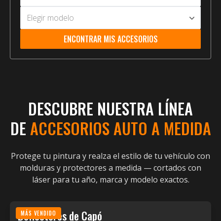
Un look más definido y
Elegir modelo
personalizado — fibra de
carbono real, cromo y color a
ENCONTRAR MIS ACCESORIOS
juego, cortado para tu vehículo
e instalado en minutos.
COMPRA PARA TU AUTO
DESCUBRE NUESTRA LÍNEA
DE
ACCESORIOS AUTO A MEDIDA
Protege tu pintura y realza el estilo de tu vehículo con
molduras y protectores a medida — cortados con
láser para tu año, marca y modelo exactos.
Deflectores de Capó
MÁS VENDIDO