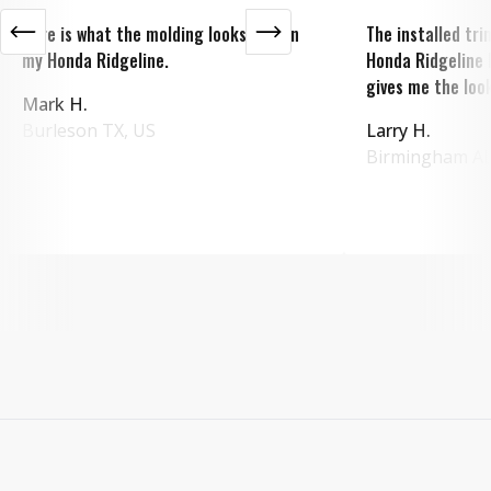
Here is what the molding looks like on
The installed tr
my Honda Ridgeline.
Honda Ridgeline 
gives me the look
Mark H.
Burleson
TX
,
US
Larry H.
Birmingham
A