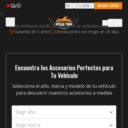
ES
🇺🇸
USD
INICIAR SESIÓN
5Y
(
0
)
De confianza desde 2015
Miles de vehículos equipados
Garantía de 5 años
Devoluciones sin riesgo en 30 días
5Y
TRANSFORMA
TU AUTO
Encuentra los Accesorios Perfectos para
ACCESORIOS
Tu Vehículo
A MEDIDA
Selecciona el año, marca y modelo de tu vehículo
para descubrir nuestros accesorios a medida
CON AJUSTE
DE FÁBRICA
Elegir año
Elegir marca