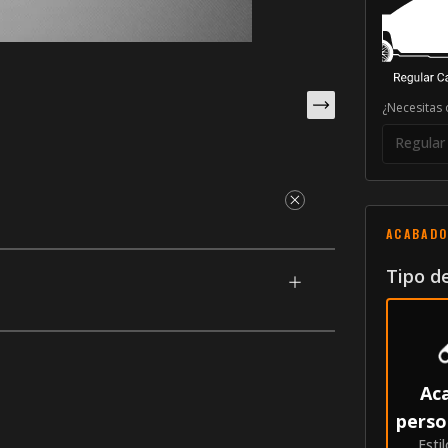
¿Necesitas 
Regular
ACABADO
e para su Chevrolet Silverado 1500 (Double
ra se combina con piezas pintadas a medida
Tipo d
oceso único que les otorga la mejor
laterales Azure S
Ac
perso
Estil