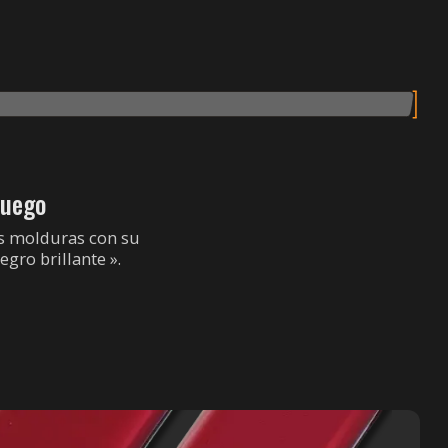
juego
us molduras con su
egro brillante ».