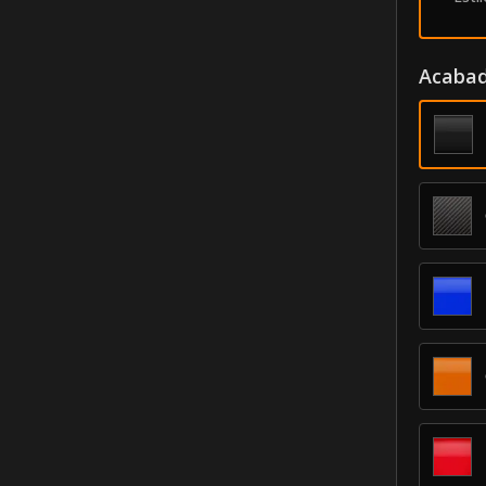
Acabad
 1500
b
SILDC
im