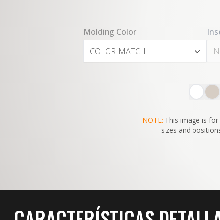
Molding Color
Ins
COLOR-MATCH
N
NOTE:
This image is for 
sizes and positions
CARACTERÍSTICAS DETALL