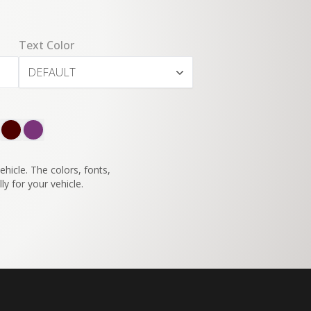
Text Color
DEFAULT
SWITCH TO
45°
VIEW
hicle. The colors, fonts,
ly for your vehicle.