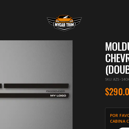
MOLDU
CHEVR
(DOUB
SKU
:
AZS-14C
$290.
POR FAV
CABINA 