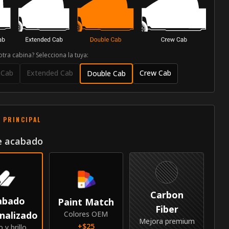
otra cabina? Selecciona la tuya:
 Cab
Extended Cab
Crew Cab
Double Cab
 PRINCIPAL
e acabado
Carbon
abado
Paint Match
Fiber
nalizado
Colores OEM
Mejora premium
+$
25
o y brillo