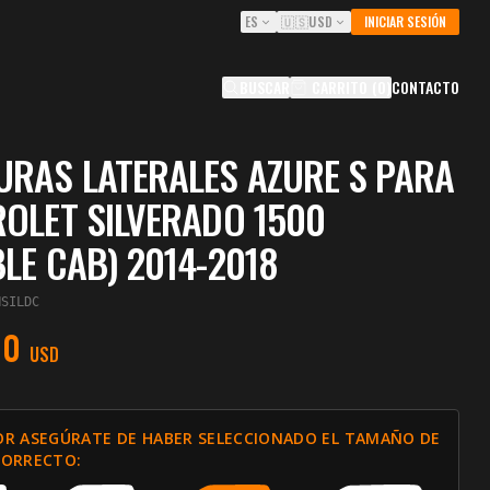
ES
🇺🇸
USD
INICIAR SESIÓN
BUSCAR
CARRITO
(
0
)
CONTACTO
RAS LATERALES AZURE S PARA
OLET SILVERADO 1500
LE CAB) 2014-2018
HSILDC
00
USD
OR ASEGÚRATE DE HABER SELECCIONADO EL TAMAÑO DE
CORRECTO: