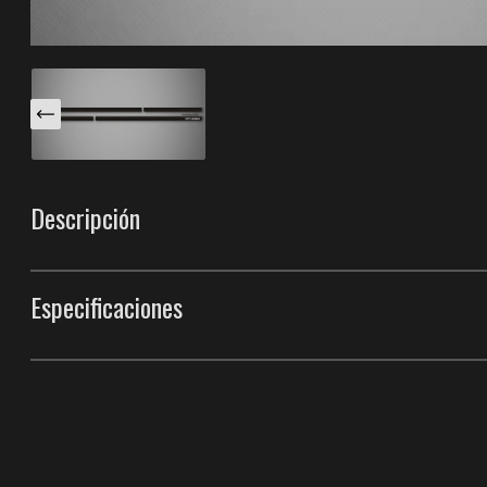
Descripción
Estas molduras Azure S están diseñadas específicament
Cab) 2014-2018. El inserto cromado en la punta delante
Especificaciones
para crear un aspecto único. Fabricadas con nuestro pr
durabilidad del sector.
Body Side Moldings
Estilo
Molduras 
Longitud de moldura (puerta delantera)
43"