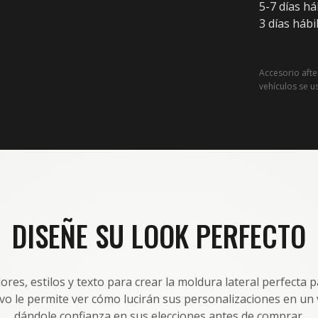
5-7 días h
3 días hábi
Accesorio aft
vehículos se u
DISEÑE SU LOOK PERFECTO
res, estilos y texto para crear la moldura lateral perfecta p
ivo le permite ver cómo lucirán sus personalizaciones en un 
dándole confianza en sus elecciones antes de comprar.