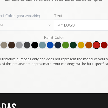
ert Color
Text
(Not available)
/A
Paint Color
illustrative purposes only and does not represent the model of your ve
 of this preview are approximate. Your moldings will be built specifical
ADAS