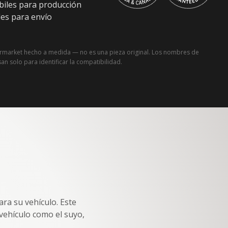
ábiles para producción
les para envío
ermarket hecho a medida — no es una pieza original. Los nombres de
san solo para identificar la compatibilidad.
ara su vehículo. Este
vehículo como el suyo,