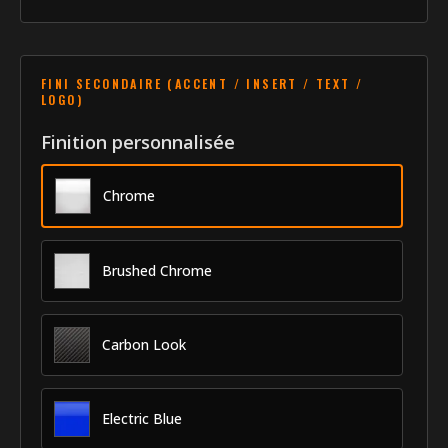
Chrome
XS
Longueur de moulure (porte avant)
38"
FINI SECONDAIRE (ACCENT / INSERT / TEXT /
LOGO)
Longueur de moulure (porte arrière)
31"
Finition personnalisée
Véhicule
Chrome
2014-
Année
2018
Marque
Toyota
Brushed Chrome
Modèle
Avalon
Carbon Look
Identité
CXS-
SKU
14TOAVA
Electric Blue