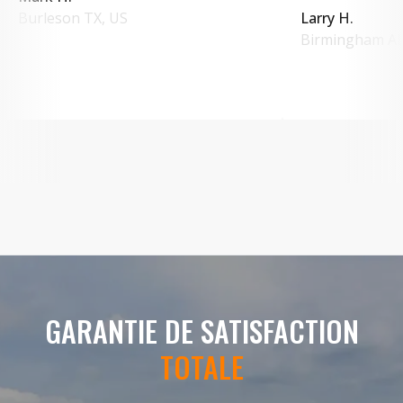
Burleson
TX
,
US
Larry H.
Birmingham
A
GARANTIE DE SATISFACTION
TOTALE