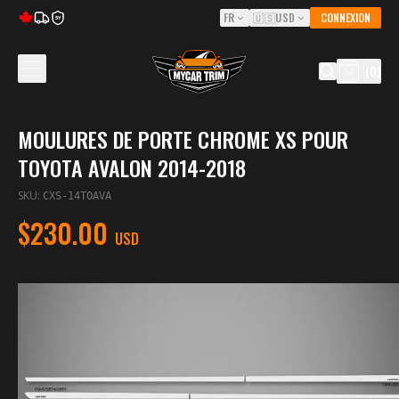
FR
🇺🇸
USD
CONNEXION
5Y
(
0
)
MOULURES DE PORTE CHROME XS POUR
TOYOTA AVALON 2014-2018
SKU
:
CXS-14TOAVA
$230.00
USD