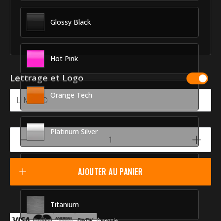
MyCar
Fournisseur
Trim
Glossy Black
Hot Pink
Lettrage et Logo
Orange Tech
Platinum Silver
Racing Red
AJOUTER AU PANIER
Titanium