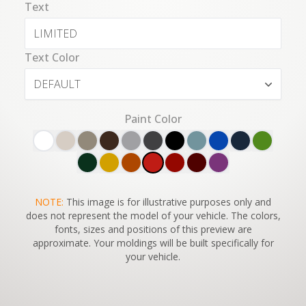
Text
Text Color
DEFAULT
Paint Color
SWITCH TO
NOTE:
This image is for illustrative purposes only and
45°
VIEW
does not represent the model of your vehicle. The colors,
fonts, sizes and positions of this preview are
approximate. Your moldings will be built specifically for
your vehicle.